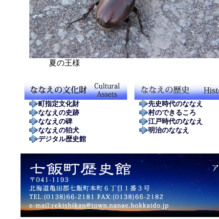
夏の王様
町指定文化財
先史時代のななえ
ななえの史跡
村のできるころ
ななえの碑
江戸時代のななえ
ななえの狛犬
明治のななえ
デジタル歴史館