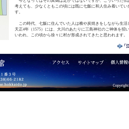
今となってはその真偽は定かではないですが、こういった伝
考えても、少なくともこの頃には既に七飯に和人住み着いてい
す。
この時代、七飯に住んでいた人は樵や炭焼きをしながら生活
天正4年（1575）には、大川のあたりに三島神社のご神体を招
いわれ、この頃から徐々に村が形成されてきたと思われます。
「