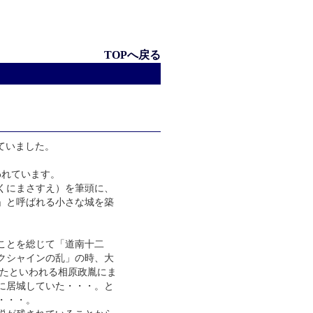
TOPへ戻る
ていました。
われています。
くにまさすえ）を筆頭に、
」と呼ばれる小さな城を築
ことを総じて「道南十二
ャクシャインの乱」の時、大
ったといわれる相原政胤にま
に居城していた・・・。と
・・・。