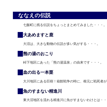
ななえの伝説
七飯町に残る伝説をちょっとまとめてみました・・・。
大あめますと鹿
大沼は、大きな動物の伝説が多い気がする・・・。
熊の湯のおこり
峠下地区にあった「熊の湯温泉」の由来です・・・。
血の出る一本栗
大川地区にある巨樹！箱館戦争の時に、根元に戦死者が
魚のすまない精進川
東大沼地区を流れる精進川に魚がすまないわけとは・・