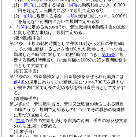
(1)
第1項
に規定する場合
同項
の勤務1回につき、6,000
円を超えない範囲内において規則で定める額
(2)
前項
に規定する場合
同項
の勤務1回につき、6,000円
を超えない範囲内において規則で定める額
4
前3項
に定めるもののほか、管理職員特別勤務手当の支給
に関し必要な事項は、規則で定める。
(夜間勤務手当)
第14条
正規の勤務時間として午後10時から翌日の午前5時
までの間に勤務することを命ぜられた職員には、その間に
勤務した全時間に対して、勤務1時間につき、
第15条
に規
定する勤務1時間当たりの給与額の100分の25を夜間勤務手
当として支給する。
(宿日直手当)
第14条の2
宿直勤務又は、日直勤務を命ぜられた職員には
前4条
の規定に拘らずその勤務1回につき4,700円を超えな
い範囲内に於て町長の定める額を宿日直手当として支給す
る。
(管理職手当)
第14条の3
管理職手当は、管理又は監督の地位にある職員
の職のうち、規則で定めるものについてその職務の特殊性
に基づき支給する。
2
前項
の手当の支給を受ける職員の範囲、手当の額及び支給
の方法は規則で定める。
(期末手当)