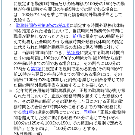
に規定する勤務1時間当たりの給与額の100分の150
(その勤
務が午後10時から翌日の午前5時までの間である場合に
は、100分の175)
を乗じて得た額を時間外勤務手当として
支給する。
4
勤務時間条例第8条の2第1項
に規定する時間外勤務代休時
間を指定された場合において、当該時間外勤務代休時間に
職員が勤務しなかったときは、
前項
に規定する60時間を超
えて勤務した全時間のうち当該時間外勤務代休時間の指定
に代えられた時間外勤務手当の支給に係る時間に対して
は、当該時間1時間につき、
第15条
に規定する勤務1時間当
たりの給与額に100分の150
(その時間が午後10時から翌日
の午前5時までの間である場合には、その割合に100分の
175)
から
第1項
に規定する規則で定める割合
(その時間が午
前10時から翌日の午前5時までの間である場合には、その
割合に100分の25を加算した割合)
を減じた割合を乗じて得
た額の時間外勤務手当を支給することを要しない。
5
定年前再任用短時間勤務職員が、正規の勤務時間が割り振
られた日において、正規の勤務時間を超えてした勤務のう
ち、その勤務の時間とその勤務をした日における正規の勤
務時間との合計が7時間45分に達するまでの間の勤務に対
する
第1項
の規定の適用については、
同項
中「正規の勤務時
間を超えてした次に掲げる勤務の区分に応じてそれぞれ
100分の125から100分の150までの範囲内で規則で定める
割合」とあるのは、「100分の100」とする。
(休日勤務手当)