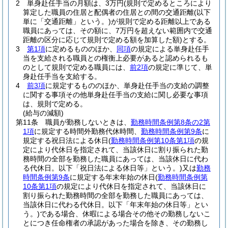
2
単身赴任手当の月額は、3万円
(規則で定めるところにより
算定した職員の住居と配偶者の住居との間の交通距離
(以下
単に「交通距離」という。)
が規則で定める距離以上である
職員にあっては、その額に、7万円を超えない範囲内で交通
距離の区分に応じて規則で定める額を加算した額)
とする。
3
第1項
に定めるもののほか、
同項
の規定による単身赴任手
当を支給される職員との権衡上必要があると認められるも
のとして規則で定める職員には、
前2項
の規定に準じて、単
身赴任手当を支給する。
4
前3項
に規定するもののほか、単身赴任手当の支給の調整
に関する事項その他単身赴任手当の支給に関し必要な事項
は、規則で定める。
(給与の減額)
第11条
職員が勤務しないときは、
勤務時間条例第8条の2第
1項
に規定する時間外勤務代休時間、
勤務時間条例第9条
に
規定する祝日法による休日
(
勤務時間条例第10条第1項
の規
定により代休日を指定されて、当該休日に割り振られた勤
務時間の全部を勤務した職員にあっては、当該休日に代わ
る代休日。以下「祝日法による休日等」という。)
又は
勤務
時間条例第9条
に規定する年末年始の休日
(
勤務時間条例第
10条第1項
の規定により代休日を指定されて、当該休日に
割り振られた勤務時間の全部を勤務した職員にあっては、
当該休日に代わる代休日。以下「年末年始の休日等」とい
う。)
である場合、休暇による場合その他その勤務しないこ
とにつき任命権者の承認があった場合を除き、その勤務し