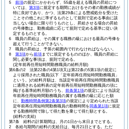
5
前項
の規定にかかわらず、55歳を超える職員の昇給につ
いては、
第3項
に規定する期間におけるその者の勤務成績が
特に良好であり、かつ、法第29条による懲戒処分を受けた
ことその他これに準ずるものとして規則で定める事由に該
当しない場合に限り行うものとし、昇給させる場合の昇給
の号俸数は、勤務成績に応じて規則で定める基準に従い決
定するものとする。
6
職員の昇給は、その属する職務の級における最高の号俸を
超えて行うことができない。
7
職員の昇給は、予算の範囲内で行わなければならない。
8
第3項
から
前項
までに規定するもののほか、職員の昇給に
関し必要な事項は、規則で定める。
(定年前再任用短時間勤務職員の給料月額)
第6条の2
法第22条の4第1項又は第22条の5第1項の規定に
より採用された職員
(以下「定年前再任用短時間勤務職員」
という。)
の給料月額は、当該定年前再任用短時間勤務職員
に適用される給料表の定年前再任用短時間勤務職員の項に
掲げる基準給料月額のうち、
前条第1項
の規定により当該定
年前再任用短時間勤務職員の属する職務の級に応じた額
に、
勤務時間条例第2条第3項
の規定により定められた当該
定年前再任用短時間勤務職員の勤務時間を
同条第1項
に規定
する勤務時間で除して得た数を乗じて得た額とする。
(給料の支給)
第7条
給料の計算期間は、月の1日から末日までとする。
2
各給与期間の給料の支給日は、毎月21日とする。
ただ