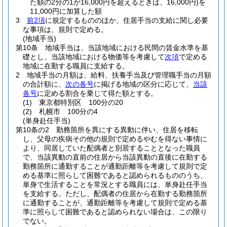
た額の2分の1が16,000円を超えるときは、16,000円)
を
11,000円に加算した額
3
前2項
に規定するもののほか、住居手当の支給に関し必要
な事項は、規則で定める。
(地域手当)
第10条
地域手当は、当該地域における民間の賃金水準を基
礎とし、当該地域における物価等を考慮して
次項
で定める
地域に在勤する職員に支給する。
2
地域手当の月額は、給料、扶養手当及び管理職手当の月額
の合計額に、
次の各号
に掲げる地域の区分に応じて、
当該
各号
に定める割合を乗じて得た額とする。
(1)
東京都特別区 100分の20
(2)
札幌市 100分の4
(単身赴任手当)
第10条の2
勤務箇所を異にする異動に伴い、住居を移転
し、父母の疾病その他の規則で定めるやむを得ない事情に
より、同居していた配偶者と別居することとなった職員
で、当該異動の直前の住居から当該異動の直後に在勤する
勤務箇所に通勤することが通勤距離等を考慮して規則で定
める基準に照らして困難であると認められるもののうち、
単身で生活することを常況とする職員には、単身赴任手当
を支給する。
ただし、配偶者の住居から在勤する勤務箇所
に通勤することが、通勤距離等を考慮して規則で定める基
準に照らして困難であると認められない場合は、この限り
でない。