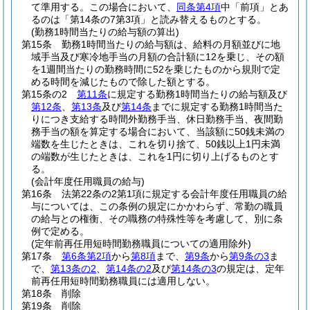
て準用する。
この場合において、
同条第4項
中「前項」とあ
るのは「第14条の7第3項」と読み替えるものとする。
(勤務1時間当たりの給与額の算出)
第15条
勤務1時間当たりの給与額は、給料の月額並びに地
域手当及び寒冷地手当の月額の合計額に12を乗じ、その額
を1週間当たりの勤務時間に52を乗じたものから規則で定
める時間を減じたもので除した額とする。
第15条の2
第11条
に規定する勤務1時間当たりの給与額及び
第12条
、
第13条
及び
第14条
までに規定する勤務1時間当た
りにつき支給する時間外勤務手当、休日勤務手当、夜間勤
務手当の額を算定する場合において、当該額に50銭未満の
端数を生じたときは、これを切り捨て、50銭以上1円未満
の端数が生じたときは、これを1円に切り上げるものとす
る。
(会計年度任用職員の給与)
第16条
法第22条の2第1項に規定する会計年度任用職員の給
与については、この条例の規定にかかわらず、常勤の職員
の給与との権衡、その職務の特殊性等を考慮して、別に条
例で定める。
(定年前再任用短時間勤務職員についての適用除外)
第17条
第6条第2項
から
第8項
まで、
第9条
から
第9条の3
ま
で、
第13条の2
、
第14条の2
及び
第14条の3
の規定は、定年
前再任用短時間勤務職員には適用しない。
第18条
削除
第19条
削除