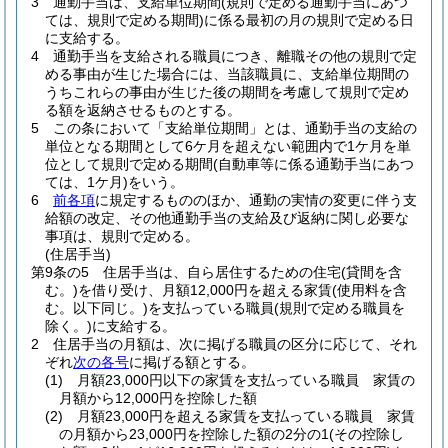
3
通勤手当は、支給単位期間
(規則で定める通勤手当にあつ
ては、規則で定める期間)
に係る最初の月の規則で定める日
に支給する。
4
通勤手当を支給される職員につき、離職その他の規則で定
める事由が生じた場合には、当該職員に、支給単位期間の
うちこれらの事由が生じた後の期間を考慮して規則で定め
る額を返納させるものとする。
5
この条において「支給単位期間」とは、通勤手当の支給の
単位となる期間として6ケ月を超えない範囲内で1ケ月を単
位として規則で定める期間
(自動車等に係る通勤手当にあつ
ては、1ケ月)
をいう。
6
前各項
に規定するもののほか、通勤の実情の変更に伴う支
給額の改定、その他通勤手当の支給及び返納に関し必要な
事項は、規則で定める。
(住居手当)
第9条の5
住居手当は、自ら居住するための住宅
(貸間を含
む。)
を借り受け、月額12,000円を超える家賃
(使用料を含
む。以下同じ。)
を支払っている職員
(規則で定める職員を
除く。)
に支給する。
2
住居手当の月額は、次に掲げる職員の区分に応じて、それ
ぞれ
次の各号
に掲げる額とする。
(1)
月額23,000円以下の家賃を支払っている職員 家賃の
月額から12,000円を控除した額
(2)
月額23,000円を超える家賃を支払っている職員 家賃
の月額から23,000円を控除した額の2分の1
(その控除し