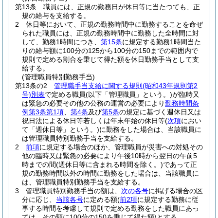
第13条
職員には、正規の勤務日が休日等に当たつても、正
規の給与を支給する。
2
休日等において、正規の勤務時間中に勤務することを命ぜ
られた職員には、正規の勤務時間中に勤務した全時間に対
して、勤務1時間につき、
第15条
に規定する勤務1時間当た
りの給与額に100分の125から100分の150までの範囲内で
規則で定める割合を乗じて得た額を休日勤務手当として支
給する。
(管理職員特別勤務手当)
第13条の2
管理職手当支給に関する規則
(昭和43年規則第2
号)
別表
で定める職員
(以下「管理職員」という。)
が臨時又
は緊急の必要その他の公務の運営の必要により
勤務時間条
例第3条第1項
、
第4条
及び
第5条
の規定に基づく週休日又は
祝日法による休日等若しくは年末年始の休日等
(
次項
におい
て「週休日等」という。)
に勤務をした場合は、当該職員に
は管理職員特別勤務手当を支給する。
2
前項
に規定する場合のほか、管理職員が災害への対処その
他の臨時又は緊急の必要により午後10時から翌日の午前5
時までの間
(週休日等に含まれる時間を除く。)
であって正
規の勤務時間以外の時間に勤務をした場合は、当該職員に
は、管理職員特別勤務手当を支給する。
3
管理職員特別勤務手当の額は、
次の各号
に掲げる場合の区
分に応じ、
当該各号
に定める額
(
前2項
に規定する勤務に従
事する時間を考慮して規則で定める勤務をした職員にあっ
ては、その額に100分の150を乗じて得た額)
とする。