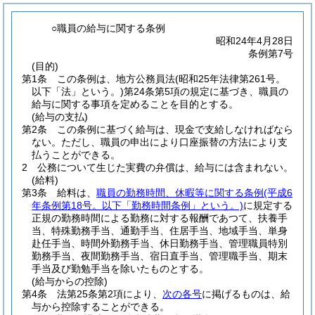
○職員の給与に関する条例
昭和24年4月28日
条例第7号
(目的)
第1条
この条例は、地方公務員法
(昭和25年法律第261号。
以下「法」という。)
第24条第5項の規定に基づき、職員の
給与に関する事項を定めることを目的とする。
(給与の支払)
第2条
この条例に基づく給与は、現金で支給しなければなら
ない。
ただし、職員の申出により口座振替の方法により支
払うことができる。
2
公務について生じた実費の弁償は、給与には含まれない。
(給料)
第3条
給料は、
職員の勤務時間、休暇等に関する条例
(平成6
年条例第18号。以下「勤務時間条例」という。)
に規定する
正規の勤務時間による勤務に対する報酬であつて、扶養手
当、特殊勤務手当、通勤手当、住居手当、地域手当、単身
赴任手当、時間外勤務手当、休日勤務手当、管理職員特別
勤務手当、夜間勤務手当、宿日直手当、管理職手当、期末
手当及び勤勉手当を除いたものとする。
(給与からの控除)
第4条
法第25条第2項により、
次の各号
に掲げるものは、給
与から控除することができる。