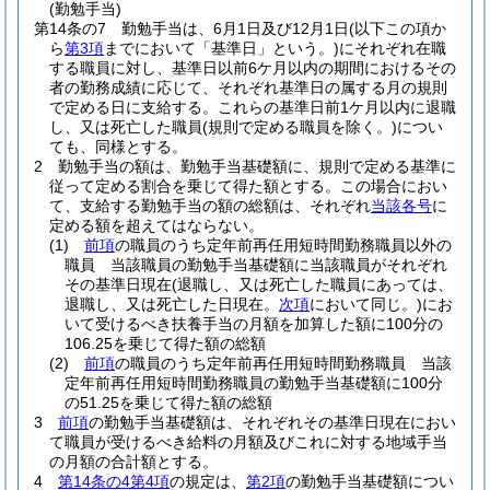
(勤勉手当)
第14条の7
勤勉手当は、6月1日及び12月1日
(以下この項か
ら
第3項
までにおいて「基準日」という。)
にそれぞれ在職
する職員に対し、基準日以前6ケ月以内の期間におけるその
者の勤務成績に応じて、それぞれ基準日の属する月の規則
で定める日に支給する。
これらの基準日前1ケ月以内に退職
し、又は死亡した職員
(規則で定める職員を除く。)
につい
ても、同様とする。
2
勤勉手当の額は、勤勉手当基礎額に、規則で定める基準に
従って定める割合を乗じて得た額とする。
この場合におい
て、支給する勤勉手当の額の総額は、それぞれ
当該各号
に
定める額を超えてはならない。
(1)
前項
の職員のうち定年前再任用短時間勤務職員以外の
職員 当該職員の勤勉手当基礎額に当該職員がそれぞれ
その基準日現在
(退職し、又は死亡した職員にあっては、
退職し、又は死亡した日現在。
次項
において同じ。)
にお
いて受けるべき扶養手当の月額を加算した額に100分の
106.25を乗じて得た額の総額
(2)
前項
の職員のうち定年前再任用短時間勤務職員 当該
定年前再任用短時間勤務職員の勤勉手当基礎額に100分
の51.25を乗じて得た額の総額
3
前項
の勤勉手当基礎額は、それぞれその基準日現在におい
て職員が受けるべき給料の月額及びこれに対する地域手当
の月額の合計額とする。
4
第14条の4第4項
の規定は、
第2項
の勤勉手当基礎額につい