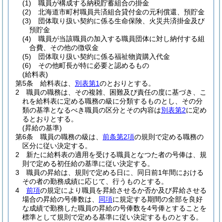
(1)
職員が構成する納税貯蓄組合の掛金
(2)
北海道市町村職員共済組合貸付金の元利償還、預貯金
(3)
団体取り扱い契約に係る生命保険、火災共済掛金及び
預貯金
(4)
職員が当該職員の加入する職員団体に対し納付する組
合費、その他の徴収金
(5)
団体取り扱い契約に係る福祉物資購入代金
(6)
その他町長が特に必要と認めるもの
(給料表)
第5条
給料表は、
別表第1
のとおりとする。
2
職員の職務は、その複雑、困難及び責任の度に基づき、こ
れを給料表に定める職務の級に分類するものとし、その分
類の基準となるべき職員の区分とその内容は
別表第2
に定め
るとおりとする。
(昇給の基準)
第6条
職員の職務の級は、
前条第2項
の規則で定める職務の
区分に従い決定する。
2
新たに給料表の適用を受ける職員となつた者の号俸は、規
則で定める初任給の基準に従い決定する。
3
職員の昇給は、規則で定める日に、同日前1年間における
その者の勤務成績に応じて、行うものとする。
4
前項
の規定により職員を昇給させるか否か及び昇給させる
場合の昇給の号俸数は、
同項
に規定する期間の全部を良好
な成績で勤務した職員の昇給の号俸数を4号俸とすることを
標準として規則で定める基準に従い決定するものとする。