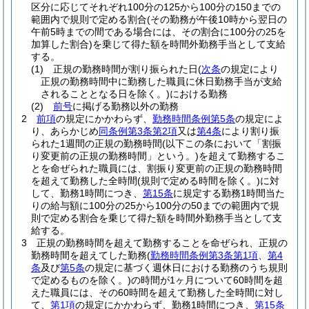
区分に応じてそれぞれ100分の125から100分の150までの
範囲内で規則で定める割合
(その勤務が午後10時から翌日の
午前5時までの間である場合には、その割合に100分の25を
加算した割合)
を乗じて得た額を時間外勤務手当として支給
する。
(1)
正規の勤務時間が割り振られた日
(
次条
の規定により
正規の勤務時間中に勤務した職員に休日勤務手当が支給
されることとなる日を除く。)
における勤務
(2)
前号
に掲げる勤務以外の勤務
2
前項
の規定にかかわらず、
勤務時間条例第5条
の規定によ
り、あらかじめ
同条例第3条第2項
又は
第4条
により割り振
られた1週間の正規の勤務時間
(以下この条において「割振
り変更前の正規の勤務時間」という。)
を超えて勤務するこ
とを命ぜられた職員には、割振り変更前の正規の勤務時間
を超えて勤務した全時間
(規則で定める時間を除く。)
に対
して、勤務1時間につき、
第15条
に規定する勤務1時間当た
りの給与額に100分の25から100分の50までの範囲内で規
則で定める割合を乗じて得た額を時間外勤務手当として支
給する。
3
正規の勤務時間を超えて勤務することを命ぜられ、正規の
勤務時間を超えてした勤務
(
勤務時間条例第3条第1項
、
第4
条
及び
第5条
の規定に基づく週休日における勤務のうち規則
で定めるものを除く。)
の時間が1ヶ月について60時間を超
えた職員には、その60時間を超えて勤務した全時間に対し
て、
第1項
の規定にかかわらず、勤務1時間につき、
第15条