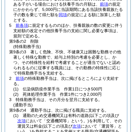
ある子がいる場合における扶養手当の月額は、
前項
の規定
にかかわらず、5,000円に当該期間にある当該扶養親族たる
子の数を乗じて得た額を
同項
の規定による額に加算した額
とする。
5
前各項
に規定するもののほか、扶養親族の数の変更に伴う
支給額の改定その他扶養手当の支給に関し必要な事項は、
規則で定める。
第9条の2
削除
(特殊勤務手当)
第9条の3
著しく危険、不快、不健康又は困難な勤務その他
著しく特殊な勤務で、給与上特別の考慮を必要とし、か
つ、その特殊性を給料で考慮することが適当でないと認め
られるものに従事する職員には、その勤務の特殊性に応じ
て特殊勤務手当を支給する。
2
前項
の特殊勤務手当は、次に掲げるところにより支給す
る。
(1)
伝染病防疫作業手当 作業1日につき500円
(2)
死体処理作業手当 作業1件につき2,000円
3
特殊勤務手当は、その月分を翌月に支給する。
(通勤手当)
第9条の4
通勤手当は、次に掲げる職員に支給する。
(1)
通勤のため交通機関又は有料の道路
(以下この項及び
次項
において「交通機関等」という。)
を利用して、その
運賃又は料金
(以下この項及び
次項
において「運賃等」と
いう。)
を負担することを常例とする職員
(交通機関等を