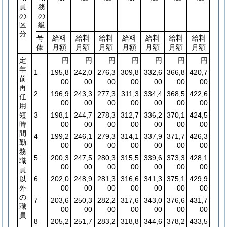
員
務
の
の
区
級
分
号
給料
給料
給料
給料
給料
給料
給料
俸
月額
月額
月額
月額
月額
月額
月額
定
円
円
円
円
円
円
円
年
1
195,8
242,0
276,3
309,8
332,6
366,8
420,7
前
00
00
00
00
00
00
00
再
2
196,9
243,3
277,3
311,3
334,4
368,5
422,6
任
00
00
00
00
00
00
00
用
短
3
198,1
244,7
278,3
312,7
336,2
370,1
424,5
時
00
00
00
00
00
00
00
間
4
199,2
246,1
279,3
314,1
337,9
371,7
426,3
勤
00
00
00
00
00
00
00
務
5
200,3
247,5
280,3
315,5
339,6
373,3
428,1
職
00
00
00
00
00
00
00
員
以
6
202,0
248,9
281,3
316,6
341,3
375,1
429,9
外
00
00
00
00
00
00
00
の
7
203,6
250,3
282,2
317,6
343,0
376,6
431,7
職
00
00
00
00
00
00
00
員
8
205,2
251,7
283,2
318,8
344,6
378,2
433,5