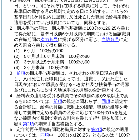
第14条の4
期末手当は、6月1日及び12月1日
(以下「基準
日」という。)
にそれぞれ在職する職員に対して、それぞれ
基準日の属する月の規則で定める日に支給する。
これらの
基準日前1ケ月以内に退職し又は死亡した職員で給与条例の
適用を受けていた職員についても、同様とする。
2
期末手当の額は、期末手当基礎額に100分の126.25を乗じ
て得た額に、基準日以前6ケ月以内の期間における当該職員
の在職期間の
次の各号
に掲げる区分に応じ、
当該各号
に定
める割合を乗じて得た額とする。
(1)
6ケ月 100分の100
(2)
5ケ月以上6ケ月未満 100分の80
(3)
3ケ月以上5ケ月未満 100分の60
(4)
3ケ月未満 100分の30
3
前項
の期末手当基礎額は、それぞれの基準日現在
(退職
し、又は死亡した職員にあっては、退職し、又は死亡した
日現在)
において職員が受けるべき給料及び扶養手当の月額
並びにこれらに対する地域手当の月額の合計額とする。
4
給料表の適用を受ける職員でその職務の級が3級以上であ
るものについては、
前項
の規定に関わらず、
同項
に規定す
る合計額に、給料の月額に職制上の段階、職務の級等を考
慮して規則で定める職員の区分に応じて100分の15を超え
ない範囲内で規則で定める割合を乗じて得た額を加算した
額を
第2項
の期末手当基礎額とする。
5
定年前再任用短時間勤務職員に対する
第2項
の規定の適用
については、
同項
中「100分の126.25」とあるのは「100分