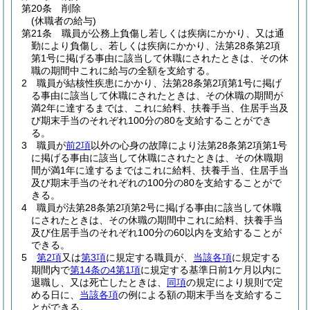
第20条
削除
(休職者の給与)
第21条
職員が公務上負傷し若しくは疾病にかかり、又は通
勤により負傷し、若しくは疾病にかかり、法第28条第2項
第1号に掲げる事由に該当して休職にされたときは、その休
職の期間中これに給与の全額を支給する。
2
職員が結核性疾患にかかり、法第28条第2項第1号に掲げ
る事由に該当して休職にされたときは、その休職の期間が
満2年に達するまでは、これに給料、扶養手当、住居手当及
び期末手当のそれぞれ100分の80を支給することができ
る。
3
職員が
前2項
以外の心身の故障により法第28条第2項第1号
に掲げる事由に該当して休職にされたときは、その休職期
間が満1年に達するまではこれに給料、扶養手当、住居手当
及び期末手当のそれぞれの100分の80を支給することがで
きる。
4
職員が法第28条第2項第2号に掲げる事由に該当して休職
にされたときは、その休職の期間中これに給料、扶養手当
及び住居手当のそれぞれ100分の60以内を支給することが
できる。
5
第2項
又は
第3項
に規定する職員が、
当該各項
に規定する
期間内で
第14条の4第1項
に規定する基準日前1ケ月以内に
退職し、又は死亡したときは、
同項
の規定により規則で定
める日に、
当該各項
の例による額の期末手当を支給するこ
とができる。