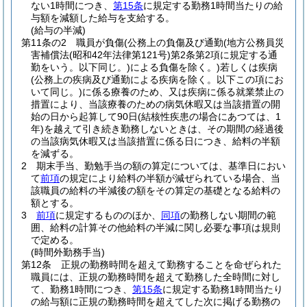
ない1時間につき、
第15条
に規定する勤務1時間当たりの給
与額を減額した給与を支給する。
(給与の半減)
第11条の2
職員が負傷
(公務上の負傷及び通勤
(地方公務員災
害補償法
(昭和42年法律第121号)
第2条第2項に規定する通
勤をいう。以下同じ。)
による負傷を除く。)
若しくは疾病
(公務上の疾病及び通勤による疾病を除く。以下この項にお
いて同じ。)
に係る療養のため、又は疾病に係る就業禁止の
措置により、当該療養のための病気休暇又は当該措置の開
始の日から起算して90日
(結核性疾患の場合にあつては、1
年)
を越えて引き続き勤務しないときは、その期間の経過後
の当該病気休暇又は当該措置に係る日につき、給料の半額
を減ずる。
2
期末手当、勤勉手当の額の算定については、基準日におい
て
前項
の規定により給料の半額が減ぜられている場合、当
該職員の給料の半減後の額をその算定の基礎となる給料の
額とする。
3
前項
に規定するもののほか、
同項
の勤務しない期間の範
囲、給料の計算その他給料の半減に関し必要な事項は規則
で定める。
(時間外勤務手当)
第12条
正規の勤務時間を超えて勤務することを命ぜられた
職員には、正規の勤務時間を超えて勤務した全時間に対し
て、勤務1時間につき、
第15条
に規定する勤務1時間当たり
の給与額に正規の勤務時間を超えてした次に掲げる勤務の