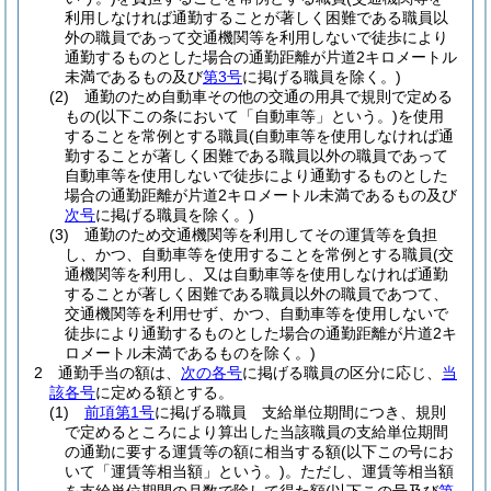
利用しなければ通勤することが著しく困難である職員以
外の職員であって交通機関等を利用しないで徒歩により
通勤するものとした場合の通勤距離が片道2キロメートル
未満であるもの及び
第3号
に掲げる職員を除く。)
(2)
通勤のため自動車その他の交通の用具で規則で定める
もの
(以下この条において「自動車等」という。)
を使用
することを常例とする職員
(自動車等を使用しなければ通
勤することが著しく困難である職員以外の職員であって
自動車等を使用しないで徒歩により通勤するものとした
場合の通勤距離が片道2キロメートル未満であるもの及び
次号
に掲げる職員を除く。)
(3)
通勤のため交通機関等を利用してその運賃等を負担
し、かつ、自動車等を使用することを常例とする職員
(交
通機関等を利用し、又は自動車等を使用しなければ通勤
することが著しく困難である職員以外の職員であつて、
交通機関等を利用せず、かつ、自動車等を使用しないで
徒歩により通勤するものとした場合の通勤距離が片道2キ
ロメートル未満であるものを除く。)
2
通勤手当の額は、
次の各号
に掲げる職員の区分に応じ、
当
該各号
に定める額とする。
(1)
前項第1号
に掲げる職員 支給単位期間につき、規則
で定めるところにより算出した当該職員の支給単位期間
の通勤に要する運賃等の額に相当する額
(以下この号にお
いて「運賃等相当額」という。)
。
ただし、運賃等相当額