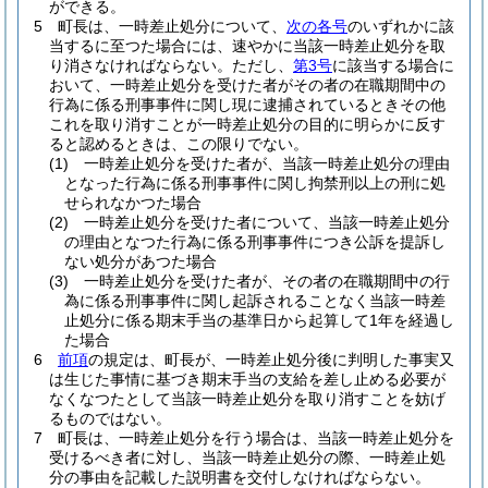
ができる。
5
町長は、一時差止処分について、
次の各号
のいずれかに該
当するに至つた場合には、速やかに当該一時差止処分を取
り消さなければならない。
ただし、
第3号
に該当する場合に
おいて、一時差止処分を受けた者がその者の在職期間中の
行為に係る刑事事件に関し現に逮捕されているときその他
これを取り消すことが一時差止処分の目的に明らかに反す
ると認めるときは、この限りでない。
(1)
一時差止処分を受けた者が、当該一時差止処分の理由
となった行為に係る刑事事件に関し拘禁刑以上の刑に処
せられなかつた場合
(2)
一時差止処分を受けた者について、当該一時差止処分
の理由となつた行為に係る刑事事件につき公訴を提訴し
ない処分があつた場合
(3)
一時差止処分を受けた者が、その者の在職期間中の行
為に係る刑事事件に関し起訴されることなく当該一時差
止処分に係る期末手当の基準日から起算して1年を経過し
た場合
6
前項
の規定は、町長が、一時差止処分後に判明した事実又
は生じた事情に基づき期末手当の支給を差し止める必要が
なくなつたとして当該一時差止処分を取り消すことを妨げ
るものではない。
7
町長は、一時差止処分を行う場合は、当該一時差止処分を
受けるべき者に対し、当該一時差止処分の際、一時差止処
分の事由を記載した説明書を交付しなければならない。