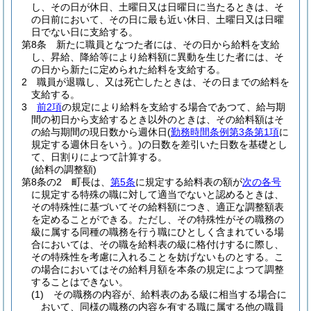
し、その日が休日、土曜日又は日曜日に当たるときは、そ
の日前において、その日に最も近い休日、土曜日又は日曜
日でない日に支給する。
第8条
新たに職員となつた者には、その日から給料を支給
し、昇給、降給等により給料額に異動を生じた者には、そ
の日から新たに定められた給料を支給する。
2
職員が退職し、又は死亡したときは、その日までの給料を
支給する。
3
前2項
の規定により給料を支給する場合であつて、給与期
間の初日から支給するとき以外のときは、その給料額はそ
の給与期間の現日数から週休日
(
勤務時間条例第3条第1項
に
規定する週休日をいう。)
の日数を差引いた日数を基礎とし
て、日割りによつて計算する。
(給料の調整額)
第8条の2
町長は、
第5条
に規定する給料表の額が
次の各号
に規定する特殊の職に対して適当でないと認めるときは、
その特殊性に基づいてその給料額につき、適正な調整額表
を定めることができる。
ただし、その特殊性がその職務の
級に属する同種の職務を行う職にひとしく含まれている場
合においては、その職を給料表の級に格付けするに際し、
その特殊性を考慮に入れることを妨げないものとする。
こ
の場合においてはその給料月額を本条の規定によつて調整
することはできない。
(1)
その職務の内容が、給料表のある級に相当する場合に
おいて、同様の職務の内容を有する職に属する他の職員