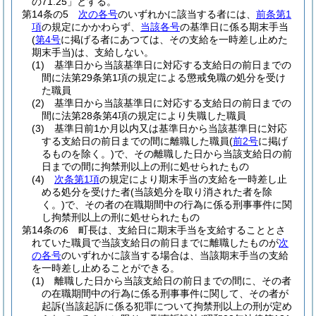
の71.25」とする。
第14条の5
次の各号
のいずれかに該当する者には、
前条第1
項
の規定にかかわらず、
当該各号
の基準日に係る期末手当
(
第4号
に掲げる者にあつては、その支給を一時差し止めた
期末手当)
は、支給しない。
(1)
基準日から当該基準日に対応する支給日の前日までの
間に法第29条第1項の規定による懲戒免職の処分を受け
た職員
(2)
基準日から当該基準日に対応する支給日の前日までの
間に法第28条第4項の規定により失職した職員
(3)
基準日前1か月以内又は基準日から当該基準日に対応
する支給日の前日までの間に離職した職員
(
前2号
に掲げ
るものを除く。)
で、その離職した日から当該支給日の前
日までの間に拘禁刑以上の刑に処せられたもの
(4)
次条第1項
の規定により期末手当の支給を一時差し止
める処分を受けた者
(当該処分を取り消された者を除
く。)
で、その者の在職期間中の行為に係る刑事事件に関
し拘禁刑以上の刑に処せられたもの
第14条の6
町長は、支給日に期末手当を支給することとさ
れていた職員で当該支給日の前日までに離職したものが
次
の各号
のいずれかに該当する場合は、当該期末手当の支給
を一時差し止めることができる。
(1)
離職した日から当該支給日の前日までの間に、その者
の在職期間中の行為に係る刑事事件に関して、その者が
起訴
(当該起訴に係る犯罪について拘禁刑以上の刑が定め