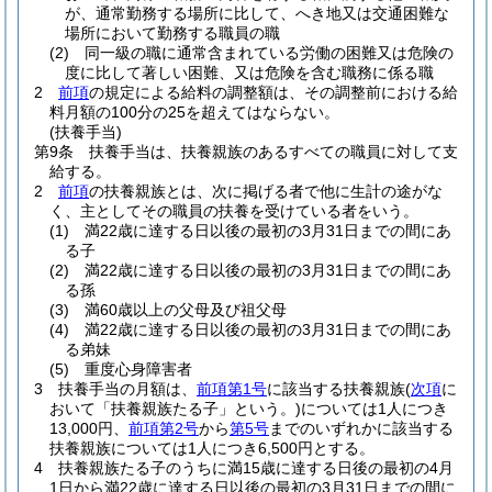
が、通常勤務する場所に比して、へき地又は交通困難な
場所において勤務する職員の職
(2)
同一級の職に通常含まれている労働の困難又は危険の
度に比して著しい困難、又は危険を含む職務に係る職
2
前項
の規定による給料の調整額は、その調整前における給
料月額の100分の25を超えてはならない。
(扶養手当)
第9条
扶養手当は、扶養親族のあるすべての職員に対して支
給する。
2
前項
の扶養親族とは、次に掲げる者で他に生計の途がな
く、主としてその職員の扶養を受けている者をいう。
(1)
満22歳に達する日以後の最初の3月31日までの間にあ
る子
(2)
満22歳に達する日以後の最初の3月31日までの間にあ
る孫
(3)
満60歳以上の父母及び祖父母
(4)
満22歳に達する日以後の最初の3月31日までの間にあ
る弟妹
(5)
重度心身障害者
3
扶養手当の月額は、
前項第1号
に該当する扶養親族
(
次項
に
おいて「扶養親族たる子」という。)
については1人につき
13,000円、
前項第2号
から
第5号
までのいずれかに該当する
扶養親族については1人につき6,500円とする。
4
扶養親族たる子のうちに満15歳に達する日後の最初の4月
1日から満22歳に達する日以後の最初の3月31日までの間に