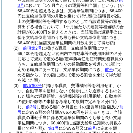
を支給単位期間の月数で除して得た額
(以下この号及び
第
3号
において「1ケ月当たりの運賃等相当額」という。)
が
66,400円を超えるときは、支給単位期間につき、66,400
円に支給単位期間の月数を乗じて得た額
(当該職員が2以
上の交通機関等を利用するものとして当該運賃等の額を
算出する場合において、1ケ月当たりの運賃等相当額の合
計額が66,400円を超えるときは、当該職員の通勤手当に
係る支給単位期間のうち最も長い支給単位期間につき、
66,400円に当該支給単位期間の月数を乗じて得た額)
(2)
前項第2号
に掲げる職員 支給単位期間につき、
66,400円を超えない範囲内で自動車等の使用距離の区分
に応じて規則で定める額
(定年前再任用短時間勤務職員の
うち、支給単位期間当たりの通勤回数を考慮して規則で
定める職員にあっては、支給単位期間につき、
前号
に定
める額から、その額に規則で定める割合を乗じて得た額
を減じた額)
(3)
前項第3号
に掲げる職員 交通機関等を利用せず、か
つ、自動車等を使用しないで徒歩により通勤するものと
した場合の通勤距離、交通機関等の利用距離、自動車等
の使用距離等の事情を考慮して規則で定める区分に応
じ、
前2号
に定める額
(1ケ月当たりの運賃等相当額及び
前
号
に定める額の合計額が66,400円を超えるときは、当該
職員の通勤手当に係る支給単位期間のうち最も長い支給
単位期間につき、66,400円に当該支給単位期間の月数を
乗じて得た額)
、
第1号
に定める額又は
前号
に定める額