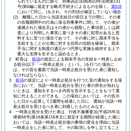
られているものに限り、刑事訴訟法
(昭和23年法律第131
号)
第6編に規定する略式手続きによるものを除く。
第5項
において同じ。)
をされ、その判決が確定していない場合
(2)
離職した日から当該支給日の前日までの間に、その者
の在職期間中の行為に係る刑事事件に関して、その者が
逮捕された場合又はその者から聴取した事項若しくは調
査により判明した事実に基づきその者に犯罪があると思
料するに至つた場合であつて、その者に対し期末手当を
支給することが公務に対する住民の信頼を確保し、期末
手当に関する制度の適正かつ円滑な実施を維持する上で
重大な支障を生ずると認めるとき。
2
町長は、
前項
の規定による期末手当の支給を一時差し止め
る処分
(以下「一時差止処分」という。)
を行つた場合に
は、その旨を書面で当該一時差止処分を受けた者に通知し
なければならない。
3
前項
の規定により一時差止処分を行つた旨の通知をする場
合において、当該一時差止処分を受けた者の所在が知れな
いときは、通知をするべき内容を告示することをもつて通
知に代えることができる。
この場合においては、その告示
した日から起算して2週間を経過した日に、通知が当該一時
差止処分を受けるべき者に到着したものとみなす。
4
一時差止処分を受けた者は、行政不服審査法
(平成26年法
律第68号)
第18条第1項本文に規定する期間が経過した後に
おいては、当該一時差止処分後の事情の変化を理由に当該
一時差止をした者に対して、その取消しを申し立てること