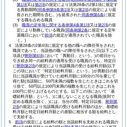
第1項
又は
第2項
の規定により法第28条の2第1項に規定す
る異動期間
(
同条例第9条第1項
又は
第2項
の規定により延
長された期間を含む。)
を延長された
同条例第6条
に規定
する職を占める職員
(3)
職員の定年等に関する条例第4条第1項
又は
第2項
の規
定により勤務している職員
(
同条例第2条
に規定する定年
退職日において
前項
の規定が適用されていた職員を除
く。)
4
法第28条の2第4項に規定する他の職への降任等をされた
職員であって、当該他の職への降任等をされた日
(以下この
項及び
附則第6項
において「異動日」という。)
の前日から
引き続き同一の給料表の適用を受ける職員のうち、特定日
に
附則第2項
の規定により当該職員の受ける給料月額
(以下
この項において「特定日給料月額」という。)
が異動日の前
日に当該職員が受けていた給料月額に100分の70を乗じて
得た額
(当該額に、50円未満の端数を生じたときはこれを切
り捨て、50円以上100円未満の端数を生じたときはこれを
100円に切り上げるものとする。以下この項において「基
礎給料月額」という。)
に達しないこととなる職員
(規則で
定める職員を除く。)
には、当分の間、特定日以後、
附則第
2項
の規定により当該職員の受ける給料月額のほか、基礎給
料月額と特定日給料月額との差額に相当する額を給料とし
て支給する。
5
前項
の規定による給料の額と当該給料を支給される職員の