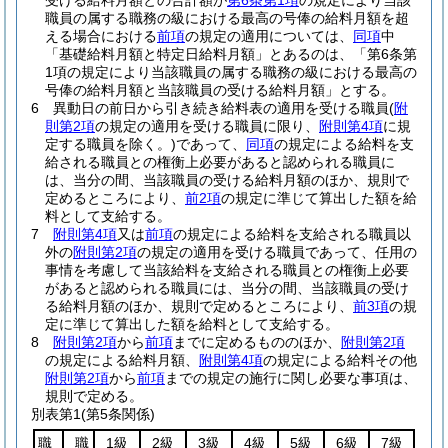
受ける給料月額との合計額が
第6条第1項
の規定により当該
職員の属する職務の級における最高の号俸の給料月額を超
える場合における
前項
の規定の適用については、
同項
中
「基礎給料月額と特定日給料月額」とあるのは、「第6条第
1項の規定により当該職員の属する職務の級における最高の
号俸の給料月額と当該職員の受ける給料月額」とする。
6
異動日の前日から引き続き給料表の適用を受ける職員
(
附
則第2項
の規定の適用を受ける職員に限り、
附則第4項
に規
定する職員を除く。)
であって、
同項
の規定による給料を支
給される職員との権衡上必要があると認められる職員に
は、当分の間、当該職員の受ける給料月額のほか、規則で
定めるところにより、
前2項
の規定に準じて算出した額を給
料として支給する。
7
附則第4項
又は
前項
の規定による給料を支給される職員以
外の
附則第2項
の規定の適用を受ける職員であって、任用の
事情を考慮して当該給料を支給される職員との権衡上必要
があると認められる職員には、当分の間、当該職員の受け
る給料月額のほか、規則で定めるところにより、
前3項
の規
定に準じて算出した額を給料として支給する。
8
附則第2項
から
前項
までに定めるもののほか、
附則第2項
の規定による給料月額、
附則第4項
の規定による給料その他
附則第2項
から
前項
までの規定の施行に関し必要な事項は、
規則で定める。
別表第1
(第5条関係)
職
職
1級
2級
3級
4級
5級
6級
7級