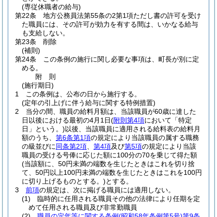
(専従休職者の給与)
第22条
地方公務員法第55条の2第1項ただし書の許可を受け
た職員には、その許可が効力を有する間は、いかなる給与
も支給しない。
第23条
削除
(補則)
第24条
この条例の施行に関し必要な事項は、町長が別に定
める。
附
則
(施行期日)
1
この条例は、公布の日から施行する。
(定年の引上げに伴う給与に関する特例措置)
2
当分の間、職員の給料月額は、当該職員が60歳に達した
日以後における最初の4月1日
(
附則第4項
において「特定
日」という。)
以後、当該職員に適用される給料表の給料月
額のうち、
第6条第1項
の規定により当該職員の属する職務
の級並びに
同条第2項
、
第4項
及び
第5項
の規定により当該
職員の受ける号俸に応じた額に100分の70を乗じて得た額
(当該額に、50円未満の端数を生じたときはこれを切り捨
て、50円以上100円未満の端数を生じたときはこれを100円
に切り上げるものとする。)
とする。
3
前項
の規定は、次に掲げる職員には適用しない。
(1)
臨時的に任用される職員その他の法律により任期を定
めて任用される職員及び非常勤職員
(2)
職員の定年等に関する条例
(昭和58年条例第5号)
第9条